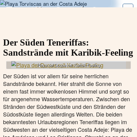
Zum
Teneriffa - Strände &
Inhalt
Meer
oder
zur
rocks
on the
Navigation
Der Süden Teneriffas:
Sandstrände mit Karibik-Feeling
Playa del Duque mit Karibik-Feeling
Der Süden ist vor allem für seine herrlichen
Sandstrände bekannt. Hier strahlt die Sonne von
einem fast immer wolkenlosen Himmel und sorgt so
für angenehme Wassertemperaturen. Zwischen den
Stränden der Südwestküste und den Stränden der
Südostküste liegen allerdings Welten. Die beiden
bekanntesten Urlaubsregionen Teneriffas liegen im
Südwesten an der vielseitigen Costa Adeje: Playa de