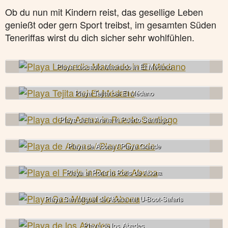
Ob du nun mit Kindern reist, das gesellige Leben
genießt oder gern Sport treibst, im gesamten Süden
Teneriffas wirst du dich sicher sehr wohlfühlen.
Playa Leocadio Machado in El Médano
Playa Tejita bei El Médano
Playa de la Arena in Puerto Santiago
Playa de Abona / Playa Grande
Playa el Poris in Poris de Abona
Playa San Miguel de Abona mit U-Boot-Safaris
Playa de los Abades