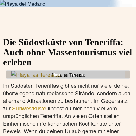
Zum
Teneriffa - Strände &
Inhalt
Meer
oder
zur
rocks
on the
Navigation
Die Südostküste von Teneriffa:
Auch ohne Massentourismus viel
erleben
Playa las Teresitas
Im Südosten Teneriffas gibt es nicht nur viele kleine,
überwiegend naturbelassene Strände, sondern auch
allerhand Attraktionen zu bestaunen. Im Gegensatz
zur
Südwestküste
findest du hier noch viel vom
ursprünglichen Teneriffa. An vielen Orten stellen
Einheimische ihre kanarischen Kochkünste unter
Beweis. Wenn du deinen Urlaub gerne mit einer